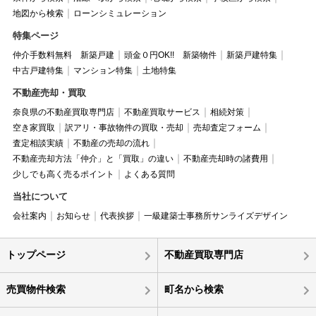
地図から検索
ローンシミュレーション
特集ページ
仲介手数料無料 新築戸建
頭金０円OK!! 新築物件
新築戸建特集
中古戸建特集
マンション特集
土地特集
不動産売却・買取
奈良県の不動産買取専門店
不動産買取サービス
相続対策
空き家買取
訳アリ・事故物件の買取・売却
売却査定フォーム
査定相談実績
不動産の売却の流れ
不動産売却方法「仲介」と「買取」の違い
不動産売却時の諸費用
少しでも高く売るポイント
よくある質問
当社について
会社案内
お知らせ
代表挨拶
一級建築士事務所サンライズデザイン
トップページ
不動産買取専門店
売買物件検索
町名から検索