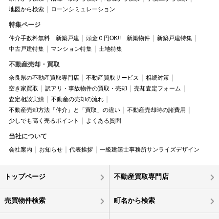
地図から検索
ローンシミュレーション
特集ページ
仲介手数料無料 新築戸建
頭金０円OK!! 新築物件
新築戸建特集
中古戸建特集
マンション特集
土地特集
不動産売却・買取
奈良県の不動産買取専門店
不動産買取サービス
相続対策
空き家買取
訳アリ・事故物件の買取・売却
売却査定フォーム
査定相談実績
不動産の売却の流れ
不動産売却方法「仲介」と「買取」の違い
不動産売却時の諸費用
少しでも高く売るポイント
よくある質問
当社について
会社案内
お知らせ
代表挨拶
一級建築士事務所サンライズデザイン
トップページ
不動産買取専門店
売買物件検索
町名から検索