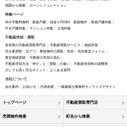
地図から検索
ローンシミュレーション
特集ページ
仲介手数料無料 新築戸建
頭金０円OK!! 新築物件
新築戸建特集
中古戸建特集
マンション特集
土地特集
不動産売却・買取
奈良県の不動産買取専門店
不動産買取サービス
相続対策
空き家買取
訳アリ・事故物件の買取・売却
売却査定フォーム
査定相談実績
不動産の売却の流れ
不動産売却方法「仲介」と「買取」の違い
不動産売却時の諸費用
少しでも高く売るポイント
よくある質問
当社について
会社案内
お知らせ
代表挨拶
一級建築士事務所サンライズデザイン
トップページ
不動産買取専門店
売買物件検索
町名から検索