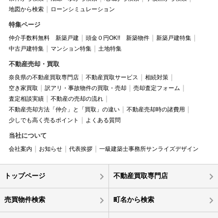
地図から検索
ローンシミュレーション
特集ページ
仲介手数料無料 新築戸建
頭金０円OK!! 新築物件
新築戸建特集
中古戸建特集
マンション特集
土地特集
不動産売却・買取
奈良県の不動産買取専門店
不動産買取サービス
相続対策
空き家買取
訳アリ・事故物件の買取・売却
売却査定フォーム
査定相談実績
不動産の売却の流れ
不動産売却方法「仲介」と「買取」の違い
不動産売却時の諸費用
少しでも高く売るポイント
よくある質問
当社について
会社案内
お知らせ
代表挨拶
一級建築士事務所サンライズデザイン
トップページ
不動産買取専門店
売買物件検索
町名から検索