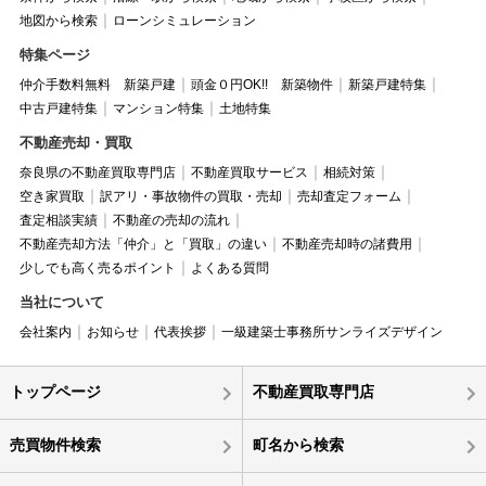
地図から検索
ローンシミュレーション
特集ページ
仲介手数料無料 新築戸建
頭金０円OK!! 新築物件
新築戸建特集
中古戸建特集
マンション特集
土地特集
不動産売却・買取
奈良県の不動産買取専門店
不動産買取サービス
相続対策
空き家買取
訳アリ・事故物件の買取・売却
売却査定フォーム
査定相談実績
不動産の売却の流れ
不動産売却方法「仲介」と「買取」の違い
不動産売却時の諸費用
少しでも高く売るポイント
よくある質問
当社について
会社案内
お知らせ
代表挨拶
一級建築士事務所サンライズデザイン
トップページ
不動産買取専門店
売買物件検索
町名から検索