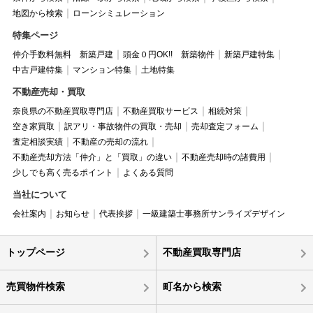
地図から検索
ローンシミュレーション
特集ページ
仲介手数料無料 新築戸建
頭金０円OK!! 新築物件
新築戸建特集
中古戸建特集
マンション特集
土地特集
不動産売却・買取
奈良県の不動産買取専門店
不動産買取サービス
相続対策
空き家買取
訳アリ・事故物件の買取・売却
売却査定フォーム
査定相談実績
不動産の売却の流れ
不動産売却方法「仲介」と「買取」の違い
不動産売却時の諸費用
少しでも高く売るポイント
よくある質問
当社について
会社案内
お知らせ
代表挨拶
一級建築士事務所サンライズデザイン
トップページ
不動産買取専門店
売買物件検索
町名から検索