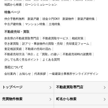
地図から検索
ローンシミュレーション
特集ページ
仲介手数料無料 新築戸建
頭金０円OK!! 新築物件
新築戸建特集
中古戸建特集
マンション特集
土地特集
不動産売却・買取
奈良県の不動産買取専門店
不動産買取サービス
相続対策
空き家買取
訳アリ・事故物件の買取・売却
売却査定フォーム
査定相談実績
不動産の売却の流れ
不動産売却方法「仲介」と「買取」の違い
不動産売却時の諸費用
少しでも高く売るポイント
よくある質問
当社について
会社案内
お知らせ
代表挨拶
一級建築士事務所サンライズデザイン
トップページ
不動産買取専門店
売買物件検索
町名から検索