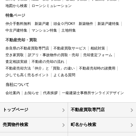
地図から検索
ローンシミュレーション
特集ページ
仲介手数料無料 新築戸建
頭金０円OK!! 新築物件
新築戸建特集
中古戸建特集
マンション特集
土地特集
不動産売却・買取
奈良県の不動産買取専門店
不動産買取サービス
相続対策
空き家買取
訳アリ・事故物件の買取・売却
売却査定フォーム
査定相談実績
不動産の売却の流れ
不動産売却方法「仲介」と「買取」の違い
不動産売却時の諸費用
少しでも高く売るポイント
よくある質問
当社について
会社案内
お知らせ
代表挨拶
一級建築士事務所サンライズデザイン
トップページ
不動産買取専門店
売買物件検索
町名から検索