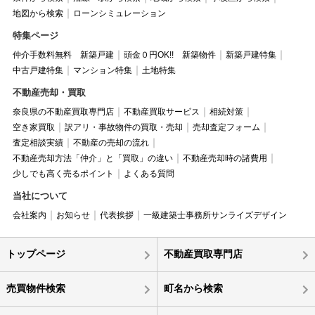
地図から検索
ローンシミュレーション
特集ページ
仲介手数料無料 新築戸建
頭金０円OK!! 新築物件
新築戸建特集
中古戸建特集
マンション特集
土地特集
不動産売却・買取
奈良県の不動産買取専門店
不動産買取サービス
相続対策
空き家買取
訳アリ・事故物件の買取・売却
売却査定フォーム
査定相談実績
不動産の売却の流れ
不動産売却方法「仲介」と「買取」の違い
不動産売却時の諸費用
少しでも高く売るポイント
よくある質問
当社について
会社案内
お知らせ
代表挨拶
一級建築士事務所サンライズデザイン
トップページ
不動産買取専門店
売買物件検索
町名から検索