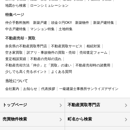
地図から検索
ローンシミュレーション
特集ページ
仲介手数料無料 新築戸建
頭金０円OK!! 新築物件
新築戸建特集
中古戸建特集
マンション特集
土地特集
不動産売却・買取
奈良県の不動産買取専門店
不動産買取サービス
相続対策
空き家買取
訳アリ・事故物件の買取・売却
売却査定フォーム
査定相談実績
不動産の売却の流れ
不動産売却方法「仲介」と「買取」の違い
不動産売却時の諸費用
少しでも高く売るポイント
よくある質問
当社について
会社案内
お知らせ
代表挨拶
一級建築士事務所サンライズデザイン
トップページ
不動産買取専門店
売買物件検索
町名から検索