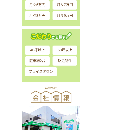
月々6万円
月々7万円
月々8万円
月々9万円
40坪以上
50坪以上
駐車場2台
駅近物件
プライスダウン