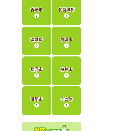
香芝市
北葛城郡
磯城郡
葛城市
橿原市
桜井市
御所市
その他