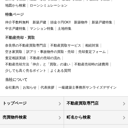
地図から検索
ローンシミュレーション
特集ページ
仲介手数料無料 新築戸建
頭金０円OK!! 新築物件
新築戸建特集
中古戸建特集
マンション特集
土地特集
不動産売却・買取
奈良県の不動産買取専門店
不動産買取サービス
相続対策
空き家買取
訳アリ・事故物件の買取・売却
売却査定フォーム
査定相談実績
不動産の売却の流れ
不動産売却方法「仲介」と「買取」の違い
不動産売却時の諸費用
少しでも高く売るポイント
よくある質問
当社について
会社案内
お知らせ
代表挨拶
一級建築士事務所サンライズデザイン
トップページ
不動産買取専門店
売買物件検索
町名から検索