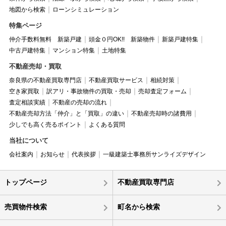
地図から検索
ローンシミュレーション
特集ページ
仲介手数料無料 新築戸建
頭金０円OK!! 新築物件
新築戸建特集
中古戸建特集
マンション特集
土地特集
不動産売却・買取
奈良県の不動産買取専門店
不動産買取サービス
相続対策
空き家買取
訳アリ・事故物件の買取・売却
売却査定フォーム
査定相談実績
不動産の売却の流れ
不動産売却方法「仲介」と「買取」の違い
不動産売却時の諸費用
少しでも高く売るポイント
よくある質問
当社について
会社案内
お知らせ
代表挨拶
一級建築士事務所サンライズデザイン
トップページ
不動産買取専門店
売買物件検索
町名から検索