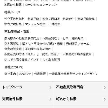
地図から検索
ローンシミュレーション
特集ページ
仲介手数料無料 新築戸建
頭金０円OK!! 新築物件
新築戸建特集
中古戸建特集
マンション特集
土地特集
不動産売却・買取
奈良県の不動産買取専門店
不動産買取サービス
相続対策
空き家買取
訳アリ・事故物件の買取・売却
売却査定フォーム
査定相談実績
不動産の売却の流れ
不動産売却方法「仲介」と「買取」の違い
不動産売却時の諸費用
少しでも高く売るポイント
よくある質問
当社について
会社案内
お知らせ
代表挨拶
一級建築士事務所サンライズデザイン
トップページ
不動産買取専門店
売買物件検索
町名から検索