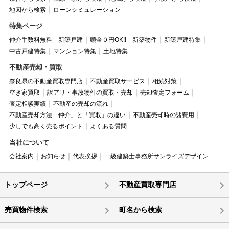
地図から検索
ローンシミュレーション
特集ページ
仲介手数料無料 新築戸建
頭金０円OK!! 新築物件
新築戸建特集
中古戸建特集
マンション特集
土地特集
不動産売却・買取
奈良県の不動産買取専門店
不動産買取サービス
相続対策
空き家買取
訳アリ・事故物件の買取・売却
売却査定フォーム
査定相談実績
不動産の売却の流れ
不動産売却方法「仲介」と「買取」の違い
不動産売却時の諸費用
少しでも高く売るポイント
よくある質問
当社について
会社案内
お知らせ
代表挨拶
一級建築士事務所サンライズデザイン
トップページ
不動産買取専門店
売買物件検索
町名から検索