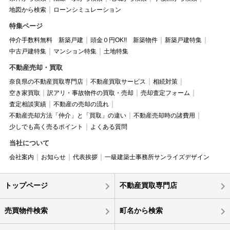
地図から検索
ローンシミュレーション
特集ページ
仲介手数料無料 新築戸建
頭金０円OK!! 新築物件
新築戸建特集
中古戸建特集
マンション特集
土地特集
不動産売却・買取
奈良県の不動産買取専門店
不動産買取サービス
相続対策
空き家買取
訳アリ・事故物件の買取・売却
売却査定フォーム
査定相談実績
不動産の売却の流れ
不動産売却方法「仲介」と「買取」の違い
不動産売却時の諸費用
少しでも高く売るポイント
よくある質問
当社について
会社案内
お知らせ
代表挨拶
一級建築士事務所サンライズデザイン
トップページ
不動産買取専門店
売買物件検索
町名から検索