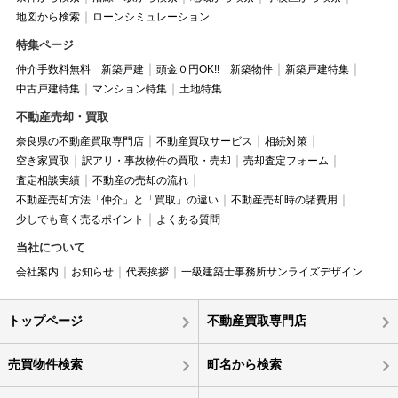
地図から検索
ローンシミュレーション
特集ページ
仲介手数料無料 新築戸建
頭金０円OK!! 新築物件
新築戸建特集
中古戸建特集
マンション特集
土地特集
不動産売却・買取
奈良県の不動産買取専門店
不動産買取サービス
相続対策
空き家買取
訳アリ・事故物件の買取・売却
売却査定フォーム
査定相談実績
不動産の売却の流れ
不動産売却方法「仲介」と「買取」の違い
不動産売却時の諸費用
少しでも高く売るポイント
よくある質問
当社について
会社案内
お知らせ
代表挨拶
一級建築士事務所サンライズデザイン
トップページ
不動産買取専門店
売買物件検索
町名から検索