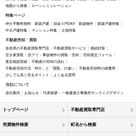
地図から検索
ローンシミュレーション
特集ページ
仲介手数料無料 新築戸建
頭金０円OK!! 新築物件
新築戸建特集
中古戸建特集
マンション特集
土地特集
不動産売却・買取
奈良県の不動産買取専門店
不動産買取サービス
相続対策
空き家買取
訳アリ・事故物件の買取・売却
売却査定フォーム
査定相談実績
不動産の売却の流れ
不動産売却方法「仲介」と「買取」の違い
不動産売却時の諸費用
少しでも高く売るポイント
よくある質問
当社について
会社案内
お知らせ
代表挨拶
一級建築士事務所サンライズデザイン
トップページ
不動産買取専門店
売買物件検索
町名から検索