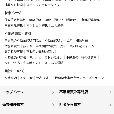
地図から検索
ローンシミュレーション
特集ページ
仲介手数料無料 新築戸建
頭金０円OK!! 新築物件
新築戸建特集
中古戸建特集
マンション特集
土地特集
不動産売却・買取
奈良県の不動産買取専門店
不動産買取サービス
相続対策
空き家買取
訳アリ・事故物件の買取・売却
売却査定フォーム
査定相談実績
不動産の売却の流れ
不動産売却方法「仲介」と「買取」の違い
不動産売却時の諸費用
少しでも高く売るポイント
よくある質問
当社について
会社案内
お知らせ
代表挨拶
一級建築士事務所サンライズデザイン
トップページ
不動産買取専門店
売買物件検索
町名から検索