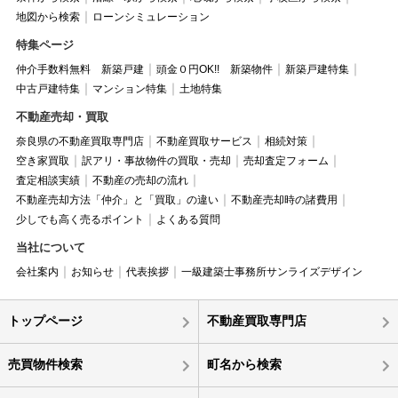
地図から検索
ローンシミュレーション
特集ページ
仲介手数料無料 新築戸建
頭金０円OK!! 新築物件
新築戸建特集
中古戸建特集
マンション特集
土地特集
不動産売却・買取
奈良県の不動産買取専門店
不動産買取サービス
相続対策
空き家買取
訳アリ・事故物件の買取・売却
売却査定フォーム
査定相談実績
不動産の売却の流れ
不動産売却方法「仲介」と「買取」の違い
不動産売却時の諸費用
少しでも高く売るポイント
よくある質問
当社について
会社案内
お知らせ
代表挨拶
一級建築士事務所サンライズデザイン
トップページ
不動産買取専門店
売買物件検索
町名から検索