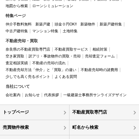
地図から検索
ローンシミュレーション
特集ページ
仲介手数料無料 新築戸建
頭金０円OK!! 新築物件
新築戸建特集
中古戸建特集
マンション特集
土地特集
不動産売却・買取
奈良県の不動産買取専門店
不動産買取サービス
相続対策
空き家買取
訳アリ・事故物件の買取・売却
売却査定フォーム
査定相談実績
不動産の売却の流れ
不動産売却方法「仲介」と「買取」の違い
不動産売却時の諸費用
少しでも高く売るポイント
よくある質問
当社について
会社案内
お知らせ
代表挨拶
一級建築士事務所サンライズデザイン
トップページ
不動産買取専門店
売買物件検索
町名から検索