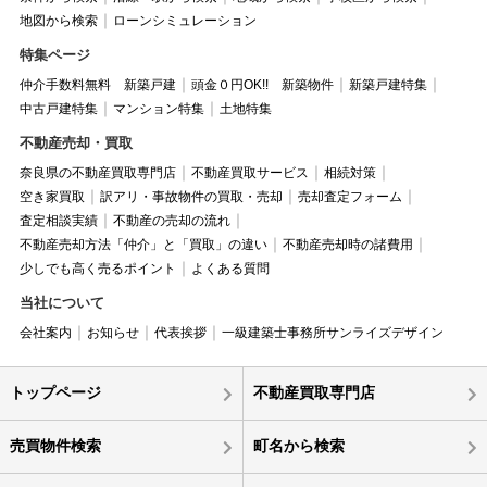
地図から検索
ローンシミュレーション
特集ページ
仲介手数料無料 新築戸建
頭金０円OK!! 新築物件
新築戸建特集
中古戸建特集
マンション特集
土地特集
不動産売却・買取
奈良県の不動産買取専門店
不動産買取サービス
相続対策
空き家買取
訳アリ・事故物件の買取・売却
売却査定フォーム
査定相談実績
不動産の売却の流れ
不動産売却方法「仲介」と「買取」の違い
不動産売却時の諸費用
少しでも高く売るポイント
よくある質問
当社について
会社案内
お知らせ
代表挨拶
一級建築士事務所サンライズデザイン
トップページ
不動産買取専門店
売買物件検索
町名から検索