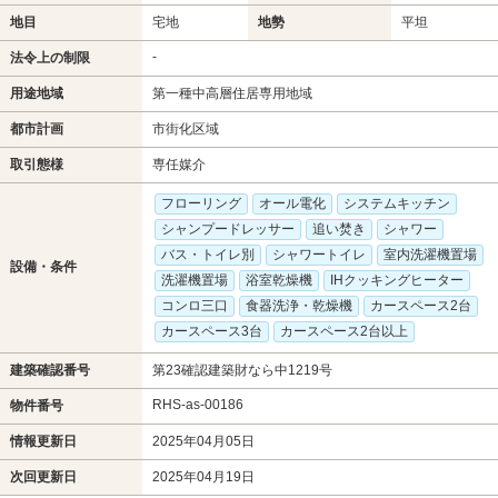
地目
宅地
地勢
平坦
-
法令上の制限
用途地域
第一種中高層住居専用地域
都市計画
市街化区域
取引態様
専任媒介
フローリング
オール電化
システムキッチン
シャンプードレッサー
追い焚き
シャワー
バス・トイレ別
シャワートイレ
室内洗濯機置場
設備・条件
洗濯機置場
浴室乾燥機
IHクッキングヒーター
コンロ三口
食器洗浄・乾燥機
カースペース2台
カースペース3台
カースペース2台以上
建築確認番号
第23確認建築財なら中1219号
RHS-as-00186
物件番号
情報更新日
2025年04月05日
次回更新日
2025年04月19日