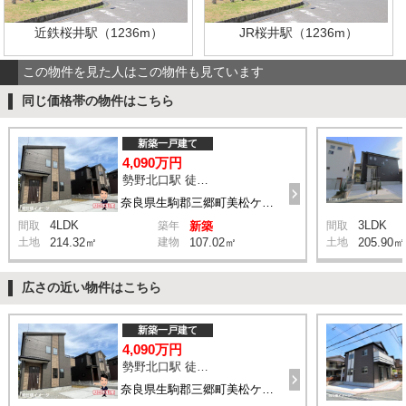
近鉄桜井駅（1236m）
JR桜井駅（1236m）
この物件を見た人はこの物件も見ています
同じ価格帯の物件はこちら
新築一戸建て
4,090万円
勢野北口駅 徒歩11分
奈良県生駒郡三郷町美松ケ丘西2丁目8-11付近
4LDK
3LDK
間取
築年
新築
間取
土地
214.32㎡
建物
107.02㎡
土地
205.90㎡
広さの近い物件はこちら
新築一戸建て
4,090万円
勢野北口駅 徒歩11分
奈良県生駒郡三郷町美松ケ丘西2丁目8-11付近