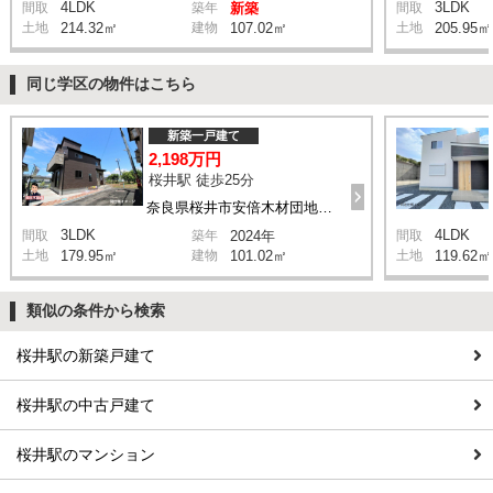
4LDK
3LDK
間取
築年
新築
間取
土地
214.32㎡
建物
107.02㎡
土地
205.95㎡
同じ学区の物件はこちら
新築一戸建て
2,198万円
桜井駅 徒歩25分
奈良県桜井市安倍木材団地4-9の一部
3LDK
4LDK
間取
築年
2024年
間取
土地
179.95㎡
建物
101.02㎡
土地
119.62㎡
類似の条件から検索
桜井駅の新築戸建て
桜井駅の中古戸建て
桜井駅のマンション