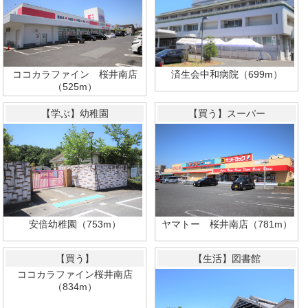
済生会中和病院（699m）
ココカラファイン 桜井南店
（525m）
【学ぶ】幼稚園
【買う】スーパー
安倍幼稚園（753m）
ヤマトー 桜井南店（781m）
【買う】
【生活】図書館
ココカラファイン桜井南店
（834m）