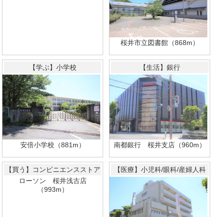
桜井市立図書館（868m）
【学ぶ】小学校
【生活】銀行
南都銀行 桜井支店（960m）
安倍小学校（881m）
【買う】コンビニエンスストア
【医療】小児科/眼科/産婦人科
ローソン 桜井浅古店
（993m）