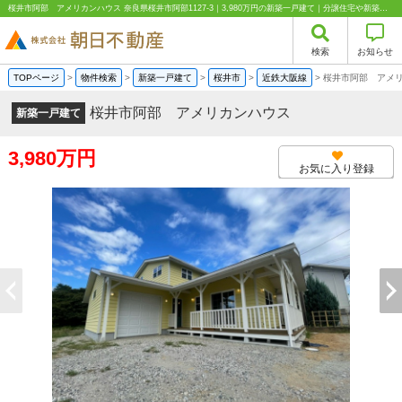
桜井市阿部 アメリカンハウス 奈良県桜井市阿部1127-3｜3,980万円の新築一戸建て｜分譲住宅や新築物件｜株式会社朝日不動産
検索
お知らせ
TOPページ
>
物件検索
>
新築一戸建て
>
桜井市
>
近鉄大阪線
>
桜井市阿部 アメ
桜井市阿部 アメリカンハウス
新築一戸建て
3,980万円
お気に入り登録