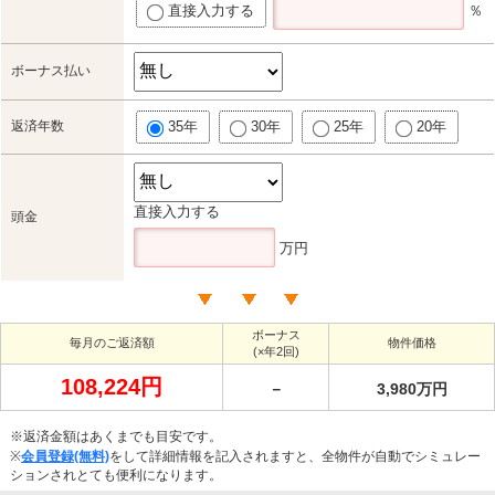
直接入力する
％
ボーナス払い
返済年数
35年
30年
25年
20年
直接入力する
頭金
万円
ボーナス
毎月のご返済額
物件価格
(×年2回)
108,224円
－
3,980万円
※返済金額はあくまでも目安です。
※
会員登録(無料)
をして詳細情報を記入されますと、全物件が自動でシミュレー
ションされとても便利になります。