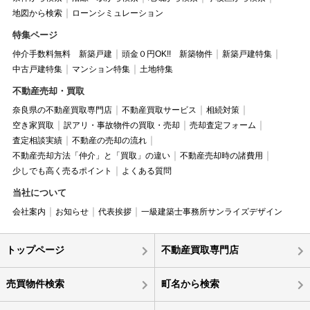
地図から検索
ローンシミュレーション
特集ページ
仲介手数料無料 新築戸建
頭金０円OK!! 新築物件
新築戸建特集
中古戸建特集
マンション特集
土地特集
不動産売却・買取
奈良県の不動産買取専門店
不動産買取サービス
相続対策
空き家買取
訳アリ・事故物件の買取・売却
売却査定フォーム
査定相談実績
不動産の売却の流れ
不動産売却方法「仲介」と「買取」の違い
不動産売却時の諸費用
少しでも高く売るポイント
よくある質問
当社について
会社案内
お知らせ
代表挨拶
一級建築士事務所サンライズデザイン
トップページ
不動産買取専門店
売買物件検索
町名から検索