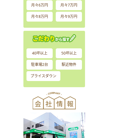
月々6万円
月々7万円
月々8万円
月々9万円
40坪以上
50坪以上
駐車場2台
駅近物件
プライスダウン