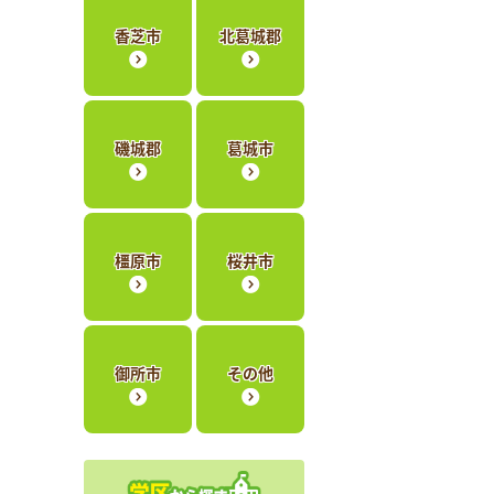
香芝市
北葛城郡
磯城郡
葛城市
橿原市
桜井市
御所市
その他