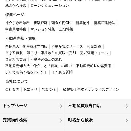
地図から検索
ローンシミュレーション
特集ページ
仲介手数料無料 新築戸建
頭金０円OK!! 新築物件
新築戸建特集
中古戸建特集
マンション特集
土地特集
不動産売却・買取
奈良県の不動産買取専門店
不動産買取サービス
相続対策
空き家買取
訳アリ・事故物件の買取・売却
売却査定フォーム
査定相談実績
不動産の売却の流れ
不動産売却方法「仲介」と「買取」の違い
不動産売却時の諸費用
少しでも高く売るポイント
よくある質問
当社について
会社案内
お知らせ
代表挨拶
一級建築士事務所サンライズデザイン
トップページ
不動産買取専門店
売買物件検索
町名から検索