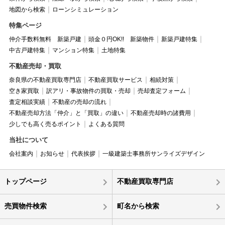
地図から検索
ローンシミュレーション
特集ページ
仲介手数料無料 新築戸建
頭金０円OK!! 新築物件
新築戸建特集
中古戸建特集
マンション特集
土地特集
不動産売却・買取
奈良県の不動産買取専門店
不動産買取サービス
相続対策
空き家買取
訳アリ・事故物件の買取・売却
売却査定フォーム
査定相談実績
不動産の売却の流れ
不動産売却方法「仲介」と「買取」の違い
不動産売却時の諸費用
少しでも高く売るポイント
よくある質問
当社について
会社案内
お知らせ
代表挨拶
一級建築士事務所サンライズデザイン
トップページ
不動産買取専門店
売買物件検索
町名から検索