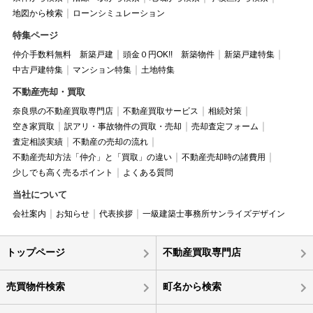
地図から検索
ローンシミュレーション
特集ページ
仲介手数料無料 新築戸建
頭金０円OK!! 新築物件
新築戸建特集
中古戸建特集
マンション特集
土地特集
不動産売却・買取
奈良県の不動産買取専門店
不動産買取サービス
相続対策
空き家買取
訳アリ・事故物件の買取・売却
売却査定フォーム
査定相談実績
不動産の売却の流れ
不動産売却方法「仲介」と「買取」の違い
不動産売却時の諸費用
少しでも高く売るポイント
よくある質問
当社について
会社案内
お知らせ
代表挨拶
一級建築士事務所サンライズデザイン
トップページ
不動産買取専門店
売買物件検索
町名から検索