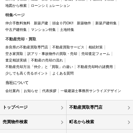
地図から検索
ローンシミュレーション
特集ページ
仲介手数料無料 新築戸建
頭金０円OK!! 新築物件
新築戸建特集
中古戸建特集
マンション特集
土地特集
不動産売却・買取
奈良県の不動産買取専門店
不動産買取サービス
相続対策
空き家買取
訳アリ・事故物件の買取・売却
売却査定フォーム
査定相談実績
不動産の売却の流れ
不動産売却方法「仲介」と「買取」の違い
不動産売却時の諸費用
少しでも高く売るポイント
よくある質問
当社について
会社案内
お知らせ
代表挨拶
一級建築士事務所サンライズデザイン
トップページ
不動産買取専門店
売買物件検索
町名から検索