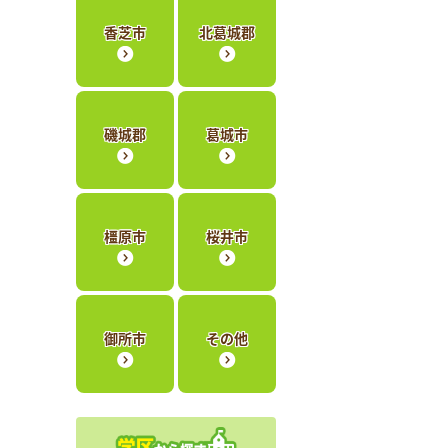
香芝市
北葛城郡
磯城郡
葛城市
橿原市
桜井市
御所市
その他