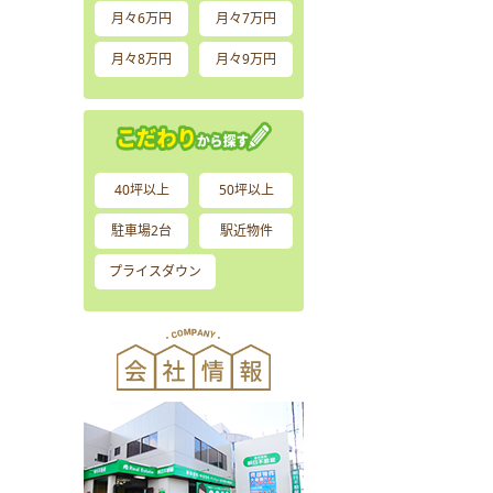
月々6万円
月々7万円
月々8万円
月々9万円
40坪以上
50坪以上
駐車場2台
駅近物件
プライスダウン