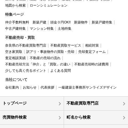
地図から検索
ローンシミュレーション
特集ページ
仲介手数料無料 新築戸建
頭金０円OK!! 新築物件
新築戸建特集
中古戸建特集
マンション特集
土地特集
不動産売却・買取
奈良県の不動産買取専門店
不動産買取サービス
相続対策
空き家買取
訳アリ・事故物件の買取・売却
売却査定フォーム
査定相談実績
不動産の売却の流れ
不動産売却方法「仲介」と「買取」の違い
不動産売却時の諸費用
少しでも高く売るポイント
よくある質問
当社について
会社案内
お知らせ
代表挨拶
一級建築士事務所サンライズデザイン
トップページ
不動産買取専門店
売買物件検索
町名から検索