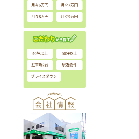
月々6万円
月々7万円
月々8万円
月々9万円
40坪以上
50坪以上
駐車場2台
駅近物件
プライスダウン