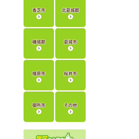
香芝市
北葛城郡
磯城郡
葛城市
橿原市
桜井市
御所市
その他