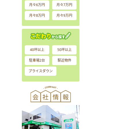
月々6万円
月々7万円
月々8万円
月々9万円
40坪以上
50坪以上
駐車場2台
駅近物件
プライスダウン