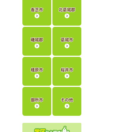
香芝市
北葛城郡
磯城郡
葛城市
橿原市
桜井市
御所市
その他