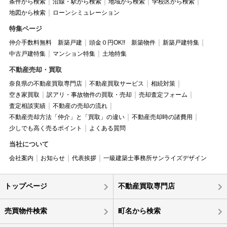
条件から検索
沿線・駅から検索
地域から検索
学校区から検索
地図から検索
ローンシミュレーション
特集ページ
仲介手数料無料 新築戸建
頭金０円OK!! 新築物件
新築戸建特集
中古戸建特集
マンション特集
土地特集
不動産売却・買取
奈良県の不動産買取専門店
不動産買取サービス
相続対策
空き家買取
訳アリ・事故物件の買取・売却
売却査定フォーム
査定相談実績
不動産の売却の流れ
不動産売却方法「仲介」と「買取」の違い
不動産売却時の諸費用
少しでも高く売るポイント
よくある質問
当社について
会社案内
お知らせ
代表挨拶
一級建築士事務所サンライズデザイン
トップページ
不動産買取専門店
売買物件検索
町名から検索