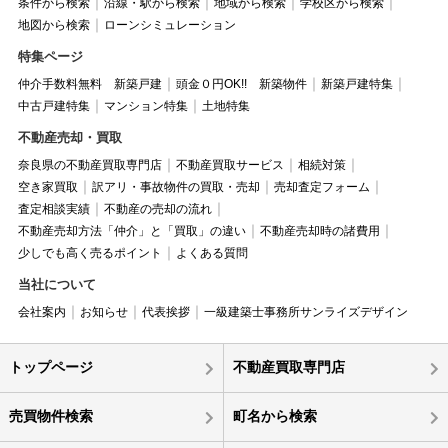
条件から検索
沿線・駅から検索
地域から検索
学校区から検索
地図から検索
ローンシミュレーション
特集ページ
仲介手数料無料 新築戸建
頭金０円OK!! 新築物件
新築戸建特集
中古戸建特集
マンション特集
土地特集
不動産売却・買取
奈良県の不動産買取専門店
不動産買取サービス
相続対策
空き家買取
訳アリ・事故物件の買取・売却
売却査定フォーム
査定相談実績
不動産の売却の流れ
不動産売却方法「仲介」と「買取」の違い
不動産売却時の諸費用
少しでも高く売るポイント
よくある質問
当社について
会社案内
お知らせ
代表挨拶
一級建築士事務所サンライズデザイン
トップページ
不動産買取専門店
売買物件検索
町名から検索