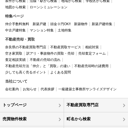
条件から検索
沿線・駅から検索
地域から検索
学校区から検索
地図から検索
ローンシミュレーション
特集ページ
仲介手数料無料 新築戸建
頭金０円OK!! 新築物件
新築戸建特集
中古戸建特集
マンション特集
土地特集
不動産売却・買取
奈良県の不動産買取専門店
不動産買取サービス
相続対策
空き家買取
訳アリ・事故物件の買取・売却
売却査定フォーム
査定相談実績
不動産の売却の流れ
不動産売却方法「仲介」と「買取」の違い
不動産売却時の諸費用
少しでも高く売るポイント
よくある質問
当社について
会社案内
お知らせ
代表挨拶
一級建築士事務所サンライズデザイン
トップページ
不動産買取専門店
売買物件検索
町名から検索