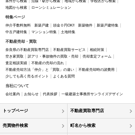
条件から検索
沿線・駅から検索
地域から検索
学校区から検索
地図から検索
ローンシミュレーション
特集ページ
仲介手数料無料 新築戸建
頭金０円OK!! 新築物件
新築戸建特集
中古戸建特集
マンション特集
土地特集
不動産売却・買取
奈良県の不動産買取専門店
不動産買取サービス
相続対策
空き家買取
訳アリ・事故物件の買取・売却
売却査定フォーム
査定相談実績
不動産の売却の流れ
不動産売却方法「仲介」と「買取」の違い
不動産売却時の諸費用
少しでも高く売るポイント
よくある質問
当社について
会社案内
お知らせ
代表挨拶
一級建築士事務所サンライズデザイン
トップページ
不動産買取専門店
売買物件検索
町名から検索