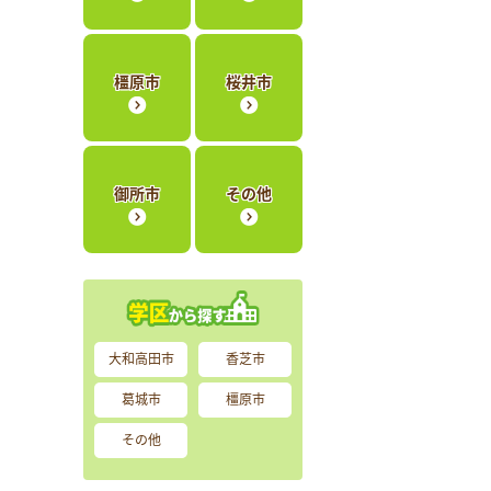
橿原市
桜井市
御所市
その他
大和高田市
香芝市
葛城市
橿原市
その他