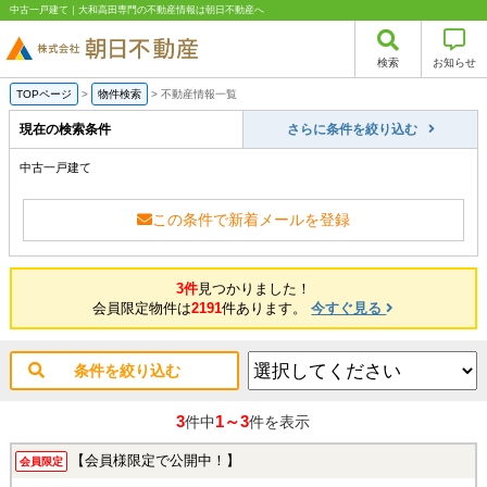
中古一戸建て｜大和高田専門の不動産情報は朝日不動産へ
検索
お知らせ
TOPページ
>
物件検索
>
不動産情報一覧
現在の検索条件
さらに条件を絞り込む
中古一戸建て
この条件で新着メールを登録
3件
見つかりました！
会員限定物件は
2191
件あります。
今すぐ見る
条件を絞り込む
3
1～3
件中
件を表示
【会員様限定で公開中！】
会員限定