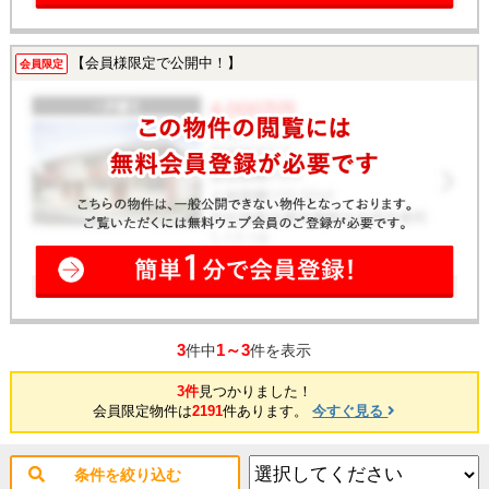
【会員様限定で公開中！】
会員限定
3
1～3
件中
件を表示
3件
見つかりました！
会員限定物件は
2191
件あります。
今すぐ見る
条件を絞り込む