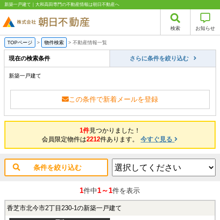
新築一戸建て｜大和高田専門の不動産情報は朝日不動産へ
検索
お知らせ
TOPページ
>
物件検索
>
不動産情報一覧
現在の検索条件
さらに条件を絞り込む
新築一戸建て
この条件で新着メールを登録
1件
見つかりました！
会員限定物件は
2212
件あります。
今すぐ見る
条件を絞り込む
1
1～1
件中
件を表示
香芝市北今市2丁目230-1の新築一戸建て