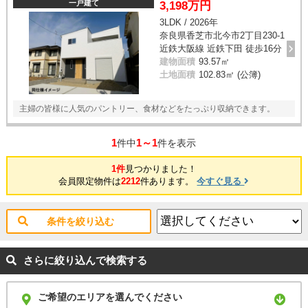
一戸建て
3,198万円
3LDK / 2026年
奈良県香芝市北今市2丁目230-1
近鉄大阪線 近鉄下田 徒歩16分
建物面積
93.57㎡
土地面積
102.83㎡ (公簿)
主婦の皆様に人気のパントリー、食材などをたっぷり収納できます。
1
1～1
件中
件を表示
1件
見つかりました！
会員限定物件は
2212
件あります。
今すぐ見る
条件を絞り込む
さらに絞り込んで検索する
ご希望のエリアを選んでください