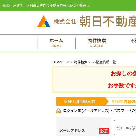
新築一戸建て｜大和高田専門の不動産情報は朝日不動産へ
ホーム
物件検索
不
HOME
SEARCH
TOPページ
>
物件検索
>
不動産情報一覧
お探しの
お手数です
ログインID(メールアドレス)・パスワードの
メールアドレス
必須