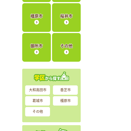
橿原市
桜井市
御所市
その他
大和高田市
香芝市
葛城市
橿原市
その他