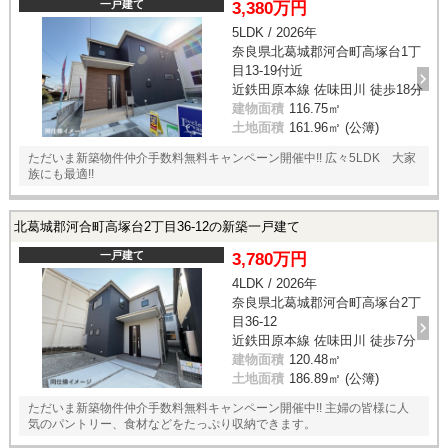
一戸建て
3,380万円
5LDK / 2026年
奈良県北葛城郡河合町高塚台1丁
目13-19付近
近鉄田原本線 佐味田川 徒歩18分
建物面積
116.75㎡
土地面積
161.96㎡ (公簿)
ただいま新築物件仲介手数料無料キャンペーン開催中!! 広々5LDK 大家
族にも最適!!
北葛城郡河合町高塚台2丁目36-12の新築一戸建て
一戸建て
3,780万円
4LDK / 2026年
奈良県北葛城郡河合町高塚台2丁
目36-12
近鉄田原本線 佐味田川 徒歩7分
建物面積
120.48㎡
土地面積
186.89㎡ (公簿)
ただいま新築物件仲介手数料無料キャンペーン開催中!! 主婦の皆様に人
気のパントリー、食材などをたっぷり収納できます。