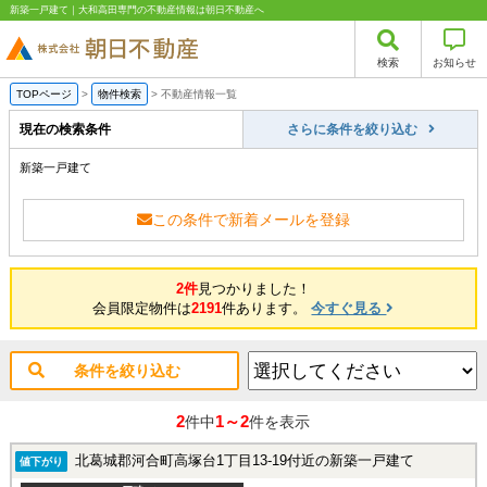
新築一戸建て｜大和高田専門の不動産情報は朝日不動産へ
検索
お知らせ
TOPページ
>
物件検索
>
不動産情報一覧
現在の検索条件
さらに条件を絞り込む
新築一戸建て
この条件で新着メールを登録
2件
見つかりました！
会員限定物件は
2191
件あります。
今すぐ見る
条件を絞り込む
2
1～2
件中
件を表示
北葛城郡河合町高塚台1丁目13-19付近の新築一戸建て
値下がり