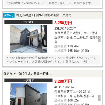
主婦の皆様に人気のパントリー、食材などをたっぷり収納できます。
香芝市磯壁1丁目970付近の新築一戸建て
値下がり
一戸建て
3,250万円
2SLDK / 2026年
奈良県香芝市磯壁1丁目970付近
近鉄南大阪線 二上神社口 徒歩10
分
建物面積
110.96㎡
土地面積
165.10㎡ (公簿)
ただいま新築物件仲介手数料無料キャンペーン開催中!! 人気のウォーク
インクローゼット、大容量の収納ができて、お部屋もスッキリ!!
香芝市上中90-2付近の新築一戸建て
一戸建て
3,280万円
4LDK / 2026年
奈良県香芝市上中90-2付近
ＪＲ和歌山線 志都美 徒歩6分
建物面積
106.82㎡
土地面積
156.87㎡ (公簿)