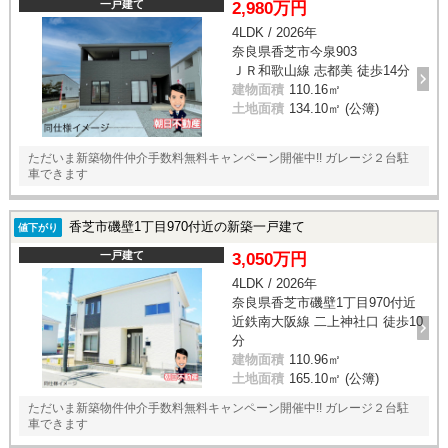
一戸建て
2,980万円
4LDK / 2026年
奈良県香芝市今泉903
ＪＲ和歌山線 志都美 徒歩14分
建物面積
110.16㎡
土地面積
134.10㎡ (公簿)
ただいま新築物件仲介手数料無料キャンペーン開催中!! ガレージ２台駐
車できます
香芝市磯壁1丁目970付近の新築一戸建て
値下がり
一戸建て
3,050万円
4LDK / 2026年
奈良県香芝市磯壁1丁目970付近
近鉄南大阪線 二上神社口 徒歩10
分
建物面積
110.96㎡
土地面積
165.10㎡ (公簿)
ただいま新築物件仲介手数料無料キャンペーン開催中!! ガレージ２台駐
車できます