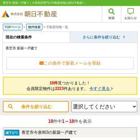
香芝市 新築一戸建て｜大和高田専門の不動産情報は朝日不動産へ
検索
お知らせ
TOPページ
>
物件検索
>
不動産情報一覧
現在の検索条件
さらに条件を絞り込む
香芝市 新築一戸建て
この条件で新着メールを登録
18件
見つかりました！
会員限定物件は
2223
件あります。
今すぐ見る
条件を絞り込む
18
1～18
件中
件を表示
香芝市今泉903の新築一戸建て
値下がり