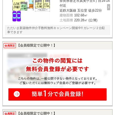
奈良県香芝市真美ケ丘5丁目14-14
付近
近鉄大阪線 五位堂 徒歩22分
建物面積
102.68㎡
土地面積
220.28㎡ (公簿)
ただいま新築物件仲介手数料無料キャンペーン開催中!! ガレージ２台駐
車できます
【会員様限定で公開中！】
会員限定
【会員様限定で公開中！】
会員限定