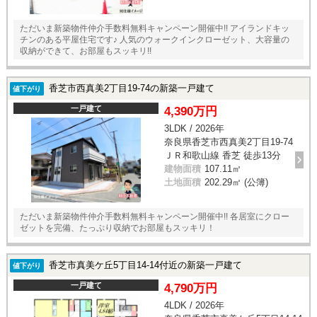
ただいま新築物件仲介手数料無料キャンペーン開催中!! アイランドキッ
チンのある平屋住宅です♪ 人気のウォークインクローゼット、大容量の
収納ができて、お部屋もスッキリ!!
香芝市西真美2丁目19-74の新築一戸建て
値下がり
一戸建て
4,390万円
3LDK / 2026年
奈良県香芝市西真美2丁目19-74
ＪＲ和歌山線 香芝 徒歩13分
建物面積
107.11㎡
土地面積
202.29㎡ (公簿)
ただいま新築物件仲介手数料無料キャンペーン開催中!! 各居室にクロー
ゼットを完備、たっぷり収納でお部屋もスッキリ！
香芝市真美ケ丘5丁目14-14付近の新築一戸建て
値下がり
一戸建て
4,790万円
4LDK / 2026年