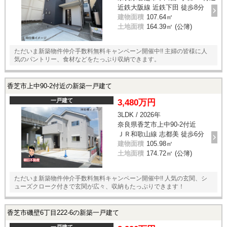
近鉄大阪線 近鉄下田 徒歩8分
建物面積
107.64㎡
土地面積
164.39㎡ (公簿)
ただいま新築物件仲介手数料無料キャンペーン開催中!! 主婦の皆様に人
気のパントリー、食材などをたっぷり収納できます。
香芝市上中90-2付近の新築一戸建て
一戸建て
3,480万円
3LDK / 2026年
奈良県香芝市上中90-2付近
ＪＲ和歌山線 志都美 徒歩6分
建物面積
105.98㎡
土地面積
174.72㎡ (公簿)
ただいま新築物件仲介手数料無料キャンペーン開催中!! 人気の玄関、シ
ューズクローク付きで玄関が広々、収納もたっぷりできます！
香芝市磯壁6丁目222-6の新築一戸建て