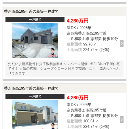
香芝市高195付近の新築一戸建て
一戸建て
4,280万円
3LDK / 2026年
奈良県香芝市高195付近
ＪＲ和歌山線 志都美 徒歩10分
建物面積
99.78㎡
土地面積
224.72㎡ (公簿)
ただいま新築物件仲介手数料無料キャンペーン開催中!! 3LDKの平屋住宅
です！ 人気の玄関、シューズクローク付きで玄関が広々、収納もたっぷ
りできます！
香芝市高195付近の新築一戸建て
一戸建て
4,280万円
3LDK / 2026年
奈良県香芝市高195付近
ＪＲ和歌山線 志都美 徒歩10分
建物面積
100.61㎡
土地面積
224.74㎡ (公簿)