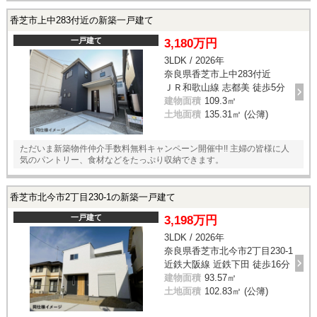
香芝市上中283付近の新築一戸建て
一戸建て
3,180万円
3LDK / 2026年
奈良県香芝市上中283付近
ＪＲ和歌山線 志都美 徒歩5分
建物面積
109.3㎡
土地面積
135.31㎡ (公簿)
ただいま新築物件仲介手数料無料キャンペーン開催中!! 主婦の皆様に人
気のパントリー、食材などをたっぷり収納できます。
香芝市北今市2丁目230-1の新築一戸建て
一戸建て
3,198万円
3LDK / 2026年
奈良県香芝市北今市2丁目230-1
近鉄大阪線 近鉄下田 徒歩16分
建物面積
93.57㎡
土地面積
102.83㎡ (公簿)