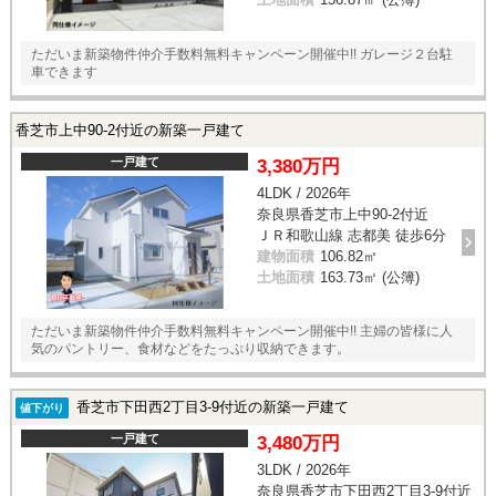
ただいま新築物件仲介手数料無料キャンペーン開催中!! ガレージ２台駐
車できます
香芝市上中90-2付近の新築一戸建て
一戸建て
3,380万円
4LDK / 2026年
奈良県香芝市上中90-2付近
ＪＲ和歌山線 志都美 徒歩6分
建物面積
106.82㎡
土地面積
163.73㎡ (公簿)
ただいま新築物件仲介手数料無料キャンペーン開催中!! 主婦の皆様に人
気のパントリー、食材などをたっぷり収納できます。
香芝市下田西2丁目3-9付近の新築一戸建て
値下がり
一戸建て
3,480万円
3LDK / 2026年
奈良県香芝市下田西2丁目3-9付近