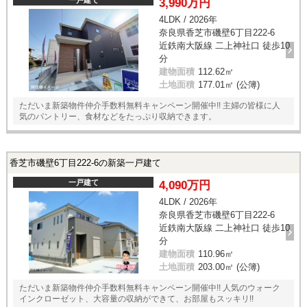
一戸建て
3,990万円
4LDK / 2026年
奈良県香芝市磯壁6丁目222-6
近鉄南大阪線 二上神社口 徒歩10
分
建物面積
112.62㎡
土地面積
177.01㎡ (公簿)
ただいま新築物件仲介手数料無料キャンペーン開催中!! 主婦の皆様に人
気のパントリー、食材などをたっぷり収納できます。
香芝市磯壁6丁目222-6の新築一戸建て
一戸建て
4,090万円
4LDK / 2026年
奈良県香芝市磯壁6丁目222-6
近鉄南大阪線 二上神社口 徒歩10
分
建物面積
110.96㎡
土地面積
203.00㎡ (公簿)
ただいま新築物件仲介手数料無料キャンペーン開催中!! 人気のウォーク
インクローゼット、大容量の収納ができて、お部屋もスッキリ!!