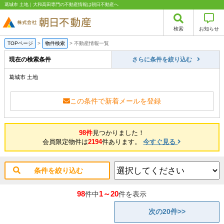
葛城市 土地｜大和高田専門の不動産情報は朝日不動産へ
検索
お知らせ
TOPページ
>
物件検索
>
不動産情報一覧
現在の検索条件
さらに条件を絞り込む
葛城市 土地
この条件で新着メールを登録
98件
見つかりました！
会員限定物件は
2194
件あります。
今すぐ見る
条件を絞り込む
98
1～20
件中
件を表示
次の20件>>