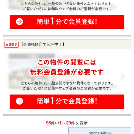
【会員様限定で公開中！】
会員限定
98
1～20
件中
件を表示
次の20件>>