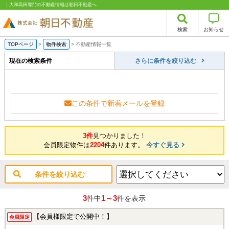
｜大和高田専門の不動産情報は朝日不動産へ
検索
お知らせ
TOPページ
>
物件検索
>
不動産情報一覧
現在の検索条件
さらに条件を絞り込む
この条件で新着メールを登録
3件
見つかりました！
会員限定物件は
2204
件あります。
今すぐ見る
条件を絞り込む
3
1～3
件中
件を表示
【会員様限定で公開中！】
会員限定