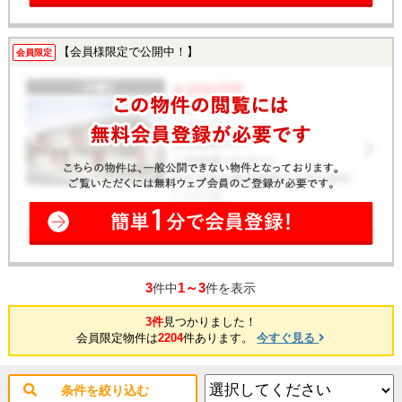
【会員様限定で公開中！】
会員限定
3
1～3
件中
件を表示
3件
見つかりました！
会員限定物件は
2204
件あります。
今すぐ見る
条件を絞り込む