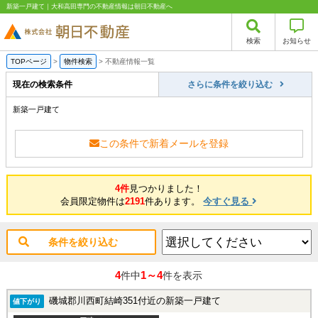
新築一戸建て｜大和高田専門の不動産情報は朝日不動産へ
検索
お知らせ
TOPページ
>
物件検索
>
不動産情報一覧
現在の検索条件
さらに条件を絞り込む
新築一戸建て
この条件で新着メールを登録
4件
見つかりました！
会員限定物件は
2191
件あります。
今すぐ見る
条件を絞り込む
4
1～4
件中
件を表示
磯城郡川西町結崎351付近の新築一戸建て
値下がり