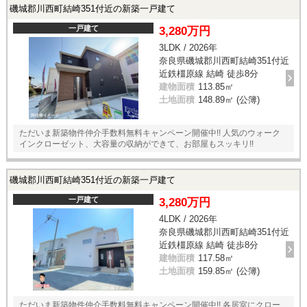
磯城郡川西町結崎351付近の新築一戸建て
一戸建て
3,280万円
3LDK / 2026年
奈良県磯城郡川西町結崎351付近
近鉄橿原線 結崎 徒歩8分
建物面積
113.85㎡
土地面積
148.89㎡ (公簿)
ただいま新築物件仲介手数料無料キャンペーン開催中!! 人気のウォーク
インクローゼット、大容量の収納ができて、お部屋もスッキリ!!
磯城郡川西町結崎351付近の新築一戸建て
一戸建て
3,280万円
4LDK / 2026年
奈良県磯城郡川西町結崎351付近
近鉄橿原線 結崎 徒歩8分
建物面積
117.58㎡
土地面積
159.85㎡ (公簿)
ただいま新築物件仲介手数料無料キャンペーン開催中!! 各居室にクロー