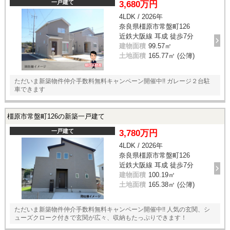
一戸建て
3,680万円
4LDK / 2026年
奈良県橿原市常盤町126
近鉄大阪線 耳成 徒歩7分
建物面積
99.57㎡
土地面積
165.77㎡ (公簿)
ただいま新築物件仲介手数料無料キャンペーン開催中!! ガレージ２台駐
車できます
橿原市常盤町126の新築一戸建て
一戸建て
3,780万円
4LDK / 2026年
奈良県橿原市常盤町126
近鉄大阪線 耳成 徒歩7分
建物面積
100.19㎡
土地面積
165.38㎡ (公簿)
ただいま新築物件仲介手数料無料キャンペーン開催中!! 人気の玄関、シ
ューズクローク付きで玄関が広々、収納もたっぷりできます！