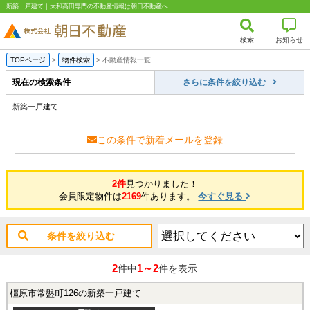
新築一戸建て｜大和高田専門の不動産情報は朝日不動産へ
検索
お知らせ
TOPページ
>
物件検索
>
不動産情報一覧
現在の検索条件
さらに条件を絞り込む
新築一戸建て
この条件で新着メールを登録
2件
見つかりました！
会員限定物件は
2169
件あります。
今すぐ見る
条件を絞り込む
2
1～2
件中
件を表示
橿原市常盤町126の新築一戸建て