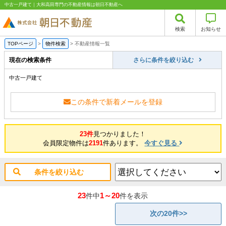
中古一戸建て｜大和高田専門の不動産情報は朝日不動産へ
検索
お知らせ
TOPページ
>
物件検索
>
不動産情報一覧
現在の検索条件
さらに条件を絞り込む
中古一戸建て
この条件で新着メールを登録
23件
見つかりました！
会員限定物件は
2191
件あります。
今すぐ見る
条件を絞り込む
23
1～20
件中
件を表示
次の20件>>