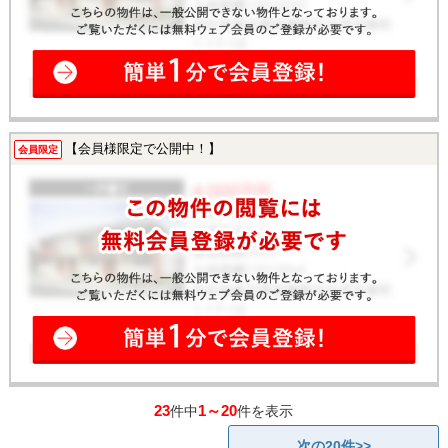
【会員様限定で公開中！】
会員限定
23
1～20
件中
件を表示
次の20件>>