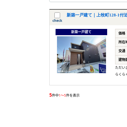
新築一戸建て｜上牧町128-1付
check
新築一戸建て
価格
所在
交通
建物
ただい
らくら
5
件中
1～5
件を表示