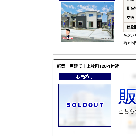
所在
交通
建物
ただい
納でお
新築一戸建て｜上牧町128-1付近