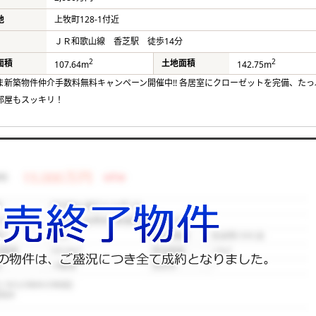
地
上牧町128-1付近
ＪＲ和歌山線 香芝駅 徒歩14分
2
2
面積
土地面積
107.64m
142.75m
ま新築物件仲介手数料無料キャンペーン開催中!! 各居室にクローゼットを完備、たっ
部屋もスッキリ！