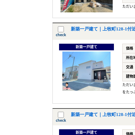
ただい
新築一戸建て｜上牧町128-1付
check
新築一戸建て
価格
所在
交通
建物
ただい
をたっ
新築一戸建て｜上牧町128-1付
check
新築一戸建て
価格