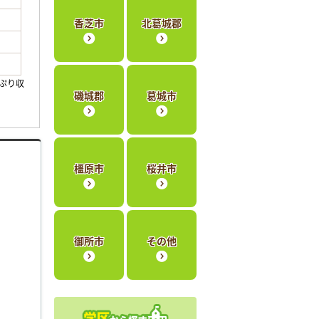
香芝市
北葛城郡
ぷり収
磯城郡
葛城市
橿原市
桜井市
御所市
その他