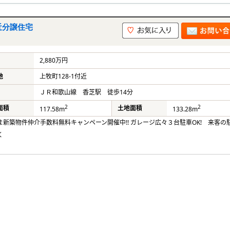
近分譲住宅
2,880万円
地
上牧町128-1付近
ＪＲ和歌山線 香芝駅 徒歩14分
2
2
面積
土地面積
117.58m
133.28m
ま新築物件仲介手数料無料キャンペーン開催中!! ガレージ広々３台駐車OK! 来客の
く