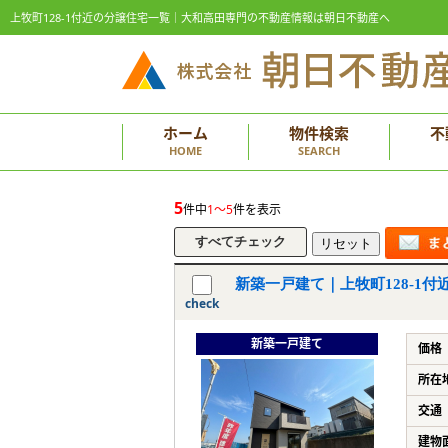
上牧町128-1付近の分譲住宅一覧｜大和高田専門の不動産情報は朝日不動産へ
ホーム
物件検索
不
HOME
SEARCH
5
件中
1～5
件を表示
新築一戸建て｜上牧町128-1付
check
新築一戸建て
価格
所在
交通
建物