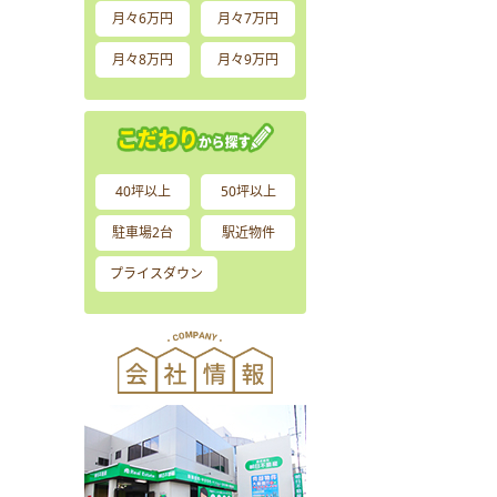
月々6万円
月々7万円
月々8万円
月々9万円
40坪以上
50坪以上
駐車場2台
駅近物件
プライスダウン