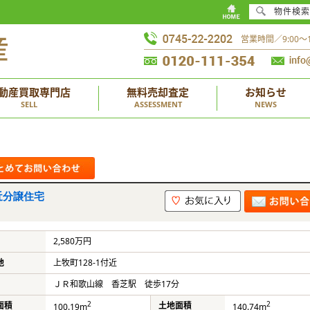
物件検索
営業時間／9:00
動産買取専門店
無料売却査定
お知らせ
SELL
ASSESSMENT
NEWS
近分譲住宅
2,580万円
地
上牧町128-1付近
ＪＲ和歌山線 香芝駅 徒歩17分
2
2
面積
土地面積
100.19m
140.74m